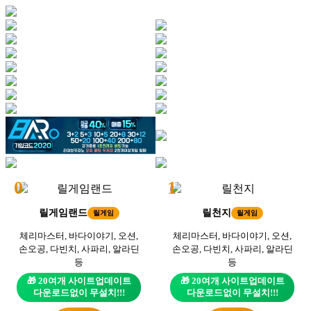
0
1
릴게임랜드
릴천지
릴게임
릴게임
체리마스터, 바다이야기, 오션,
체리마스터, 바다이야기, 오션,
손오공, 다빈치, 사파리, 알라딘
손오공, 다빈치, 사파리, 알라딘
등
등
🎁 20여개 사이트업데이트
🎁 20여개 사이트업데이트
다운로드없이 무설치!!!
다운로드없이 무설치!!!