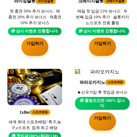
라이징슬롯
크레이지슬롯
라이징슬롯
크레이지슬롯
첫 충전 50% 추가 보너스 · 매
매일 첫 입금 15% 보너스 · 두
충전 20% 추가 보너스 · 재충전
번째 입금 10% 추가 · 슬롯카지
10% 추가 보너스
노스포츠 전용 롤링
🎁 상시 이벤트 진행합니다.
🎁 상시 이벤트 진행합니다.
가입하기
가입하기
10
11
파라오카지노
스포츠베팅
★신규가입 후 첫입금 보너스
🎁 롤링조건은 500% 입니
다.
1xBet
스포츠베팅
가입하기
세계 최대 스포츠베팅! 축구,농
구,e스포츠. 업계 최고 배당.
🎁 첫입금100%(최대€130)