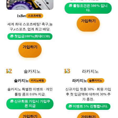
🎁 롤링조건은 500% 입니
다.
1xBet
스포츠베팅
가입하기
세계 최대 스포츠베팅! 축구,농
구,e스포츠. 업계 최고 배당.
🎁 첫입금100%(최대€130)
가입하기
12
13
솔카지노
라카지노
카지노베팅
슬롯카지노
솔카지노 특별한 이벤트 · 개인
신규가입 첫충 30% · 회원 가입
롤링 콤프 0.6% 지급.
후 첫 입금액에 대하여 30% 추
가 충전.
🎁 신규회원 가입시 가입쿠
폰 지급
🎁 이벤트 5% 진행합니다.
가입하기
가입하기