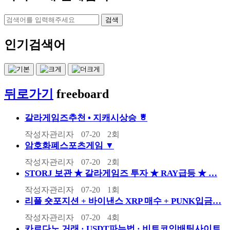
검색
인기검색어
뒤로가기
freeboard
갈라게임즈추천 • 지캐시상승 ㅹ
작성자
관리자
07-20
2
회
암호화폐스포츠게임 ▼
작성자
관리자
07-20
2
회
STORJ 보관 ★ 갈라게임즈 투자 ★ RAY급등 ★ …
작성자
관리자
07-20
1
회
리플 숏포지션 + 바이낸스 XRP 매수 + PUNK입금…
작성자
관리자
07-20
4
회
카르다노 거래 · USDT파는법 · 비트코인배팅사이트