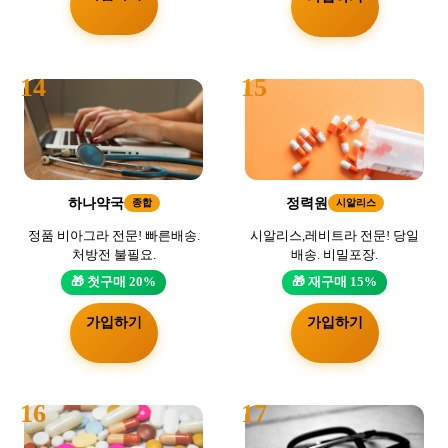
14
15
하나약국
정력원
종합
시알리스
정품 비아그라 전문! 빠른배송.
시알리스,레비트라 전문! 당일
처방전 불필요.
배송. 비밀포장.
🎁 첫구매 20%
🎁 재구매 15%
가입하기
가입하기
16
17