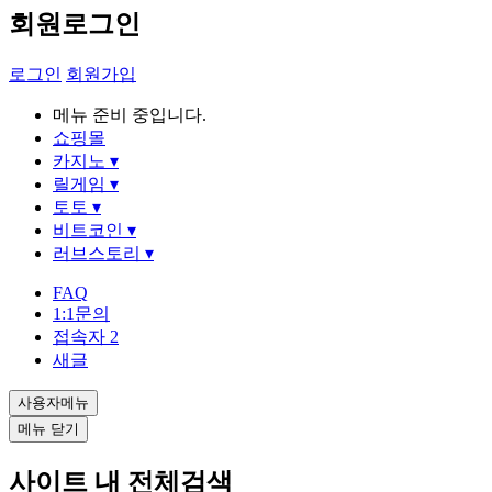
회원로그인
로그인
회원가입
메뉴 준비 중입니다.
쇼핑몰
카지노 ▾
릴게임 ▾
토토 ▾
비트코인 ▾
러브스토리 ▾
FAQ
1:1문의
접속자
2
새글
사용자메뉴
메뉴 닫기
사이트 내 전체검색