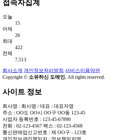
접속자집계
오늘
15
어제
26
최대
422
전체
7,513
회사소개
개인정보처리방침
서비스이용약관
Copyright ©
소유하신 도메인.
All rights reserved.
사이트 정보
회사명 : 회사명 / 대표 : 대표자명
주소 : OO도 OO시 OO구 OO동 123-45
사업자 등록번호 : 123-45-67890
전화 : 02-123-4567 팩스 : 02-123-4568
통신판매업신고번호 : 제 OO구 - 123호
개인정보관리책임자 : 정보책임자명