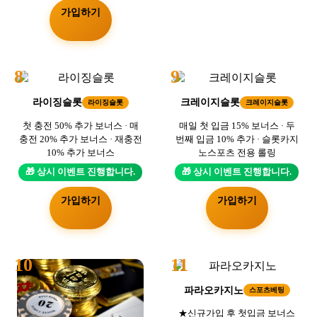
가입하기
8
9
라이징슬롯
크레이지슬롯
라이징슬롯
크레이지슬롯
첫 충전 50% 추가 보너스 · 매
매일 첫 입금 15% 보너스 · 두
충전 20% 추가 보너스 · 재충전
번째 입금 10% 추가 · 슬롯카지
10% 추가 보너스
노스포츠 전용 롤링
🎁 상시 이벤트 진행합니다.
🎁 상시 이벤트 진행합니다.
가입하기
가입하기
10
11
파라오카지노
스포츠베팅
★신규가입 후 첫입금 보너스