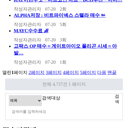
작성자
관리자
07-20
2
회
ALPHA저장 : 비트파이넥스 스텔라 매수 ㅯ
작성자
관리자
07-20
5
회
MAYC수수료 ㎼
작성자
관리자
07-20
3
회
고팍스 OP 매수 ≈ 게이트아이오 폴리곤 시세 ≈ 아
발…
작성자
관리자
07-20
1
회
열린
1
페이지
2
페이지
3
페이지
4
페이지
5
페이지
다음
맨끝
전체 4,737건
1 페이지
검
검색대상
색