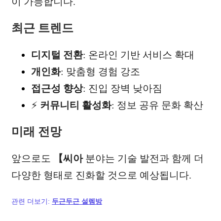
이 가능합니다.
최근 트렌드
디지털 전환
: 온라인 기반 서비스 확대
개인화
: 맞춤형 경험 강조
접근성 향상
: 진입 장벽 낮아짐
⚡
커뮤니티 활성화
: 정보 공유 문화 확산
미래 전망
앞으로도
【씨아
분야는 기술 발전과 함께 더
다양한 형태로 진화할 것으로 예상됩니다.
관련 더보기:
두근두근 설렘방