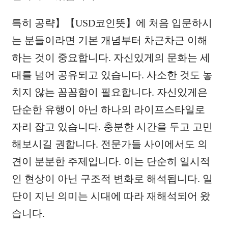
특히 공략】【USD코인뜻】에 처음 입문하시
는 분들이라면 기본 개념부터 차근차근 이해
하는 것이 중요합니다. 자신있게의 문화는 세
대를 넘어 공유되고 있습니다. 사소한 것도 놓
치지 않는 꼼꼼함이 필요합니다. 자신있게은
단순한 유행이 아닌 하나의 라이프스타일로
자리 잡고 있습니다. 충분한 시간을 두고 고민
해보시길 권합니다. 전문가들 사이에서도 의
견이 분분한 주제입니다. 이는 단순히 일시적
인 현상이 아닌 구조적 변화로 해석됩니다. 일
단이 지닌 의미는 시대에 따라 재해석되어 왔
습니다.