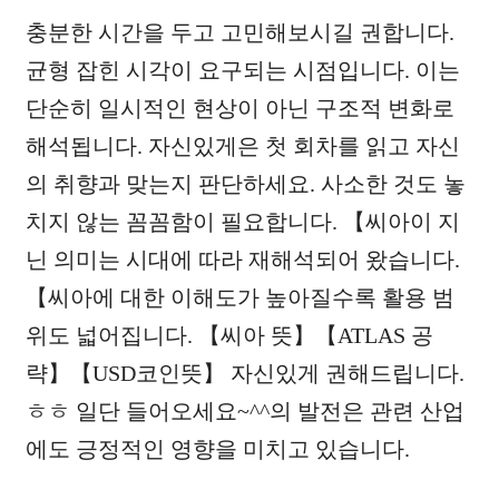
충분한 시간을 두고 고민해보시길 권합니다.
균형 잡힌 시각이 요구되는 시점입니다. 이는
단순히 일시적인 현상이 아닌 구조적 변화로
해석됩니다. 자신있게은 첫 회차를 읽고 자신
의 취향과 맞는지 판단하세요. 사소한 것도 놓
치지 않는 꼼꼼함이 필요합니다. 【씨아이 지
닌 의미는 시대에 따라 재해석되어 왔습니다.
【씨아에 대한 이해도가 높아질수록 활용 범
위도 넓어집니다. 【씨아 뜻】【ATLAS 공
략】【USD코인뜻】 자신있게 권해드립니다.
ㅎㅎ 일단 들어오세요~^^의 발전은 관련 산업
에도 긍정적인 영향을 미치고 있습니다.