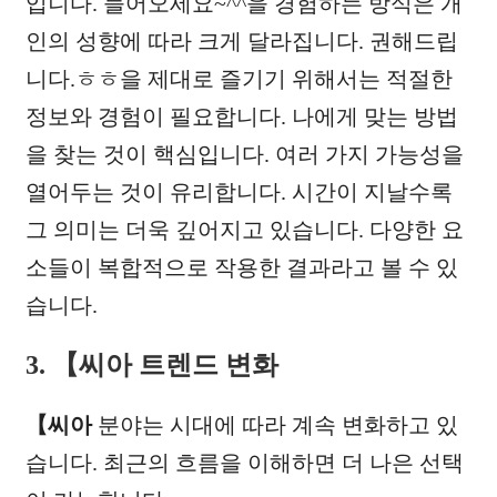
입니다. 들어오세요~^^을 경험하는 방식은 개
인의 성향에 따라 크게 달라집니다. 권해드립
니다.ㅎㅎ을 제대로 즐기기 위해서는 적절한
정보와 경험이 필요합니다. 나에게 맞는 방법
을 찾는 것이 핵심입니다. 여러 가지 가능성을
열어두는 것이 유리합니다. 시간이 지날수록
그 의미는 더욱 깊어지고 있습니다. 다양한 요
소들이 복합적으로 작용한 결과라고 볼 수 있
습니다.
3. 【씨아 트렌드 변화
【씨아
분야는 시대에 따라 계속 변화하고 있
습니다. 최근의 흐름을 이해하면 더 나은 선택