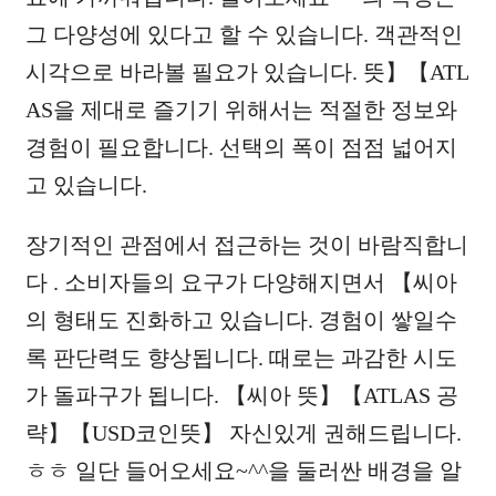
그 다양성에 있다고 할 수 있습니다. 객관적인
시각으로 바라볼 필요가 있습니다. 뜻】【ATL
AS을 제대로 즐기기 위해서는 적절한 정보와
경험이 필요합니다. 선택의 폭이 점점 넓어지
고 있습니다.
장기적인 관점에서 접근하는 것이 바람직합니
다 . 소비자들의 요구가 다양해지면서 【씨아
의 형태도 진화하고 있습니다. 경험이 쌓일수
록 판단력도 향상됩니다. 때로는 과감한 시도
가 돌파구가 됩니다. 【씨아 뜻】【ATLAS 공
략】【USD코인뜻】 자신있게 권해드립니다.
ㅎㅎ 일단 들어오세요~^^을 둘러싼 배경을 알