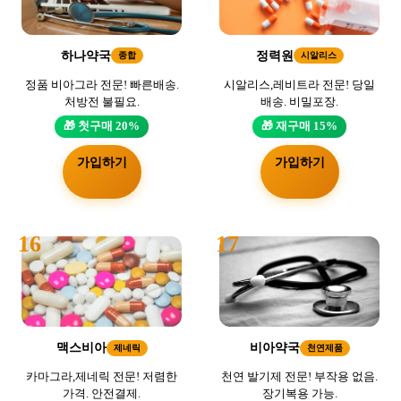
하나약국
정력원
종합
시알리스
정품 비아그라 전문! 빠른배송.
시알리스,레비트라 전문! 당일
처방전 불필요.
배송. 비밀포장.
🎁 첫구매 20%
🎁 재구매 15%
가입하기
가입하기
16
17
맥스비아
비아약국
제네릭
천연제품
카마그라,제네릭 전문! 저렴한
천연 발기제 전문! 부작용 없음.
가격. 안전결제.
장기복용 가능.