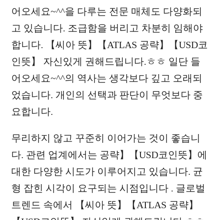
어오세요~^^을 다루는 전문 매체도 다양화되
고 있습니다. 조급함을 버리고 차분히 임해야
합니다. 【씨아 뜻】【ATLAS 공략】【USD코
인뜻】 자신있게 권해드립니다.ㅎㅎ 일단 들
어오세요~^^의 역사는 생각보다 깊고 오래되
었습니다. 개인의 선택과 판단이 무엇보다 중
요합니다.
무리하지 않고 꾸준히 이어가는 것이 좋습니
다. 관련 업계에서는 공략】【USD코인뜻】에
대한 다양한 시도가 이루어지고 있습니다. 균
형 잡힌 시각이 요구되는 시점입니다 . 글로벌
트렌드 속에서 【씨아 뜻】【ATLAS 공략】