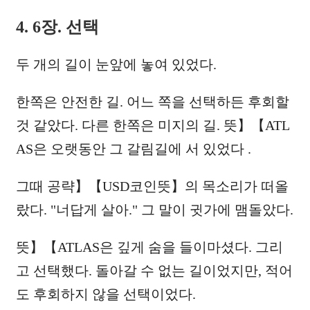
4. 6장. 선택
두 개의 길이 눈앞에 놓여 있었다.
한쪽은 안전한 길. 어느 쪽을 선택하든 후회할
것 같았다. 다른 한쪽은 미지의 길. 뜻】【ATL
AS은 오랫동안 그 갈림길에 서 있었다 .
그때 공략】【USD코인뜻】의 목소리가 떠올
랐다. "너답게 살아." 그 말이 귓가에 맴돌았다.
뜻】【ATLAS은 깊게 숨을 들이마셨다. 그리
고 선택했다. 돌아갈 수 없는 길이었지만, 적어
도 후회하지 않을 선택이었다.