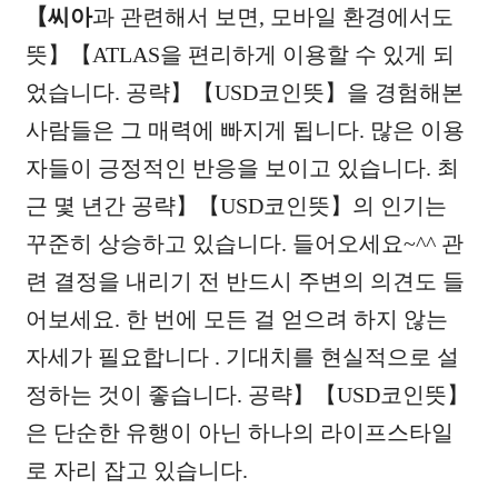
【씨아
과 관련해서 보면, 모바일 환경에서도
뜻】【ATLAS을 편리하게 이용할 수 있게 되
었습니다. 공략】【USD코인뜻】을 경험해본
사람들은 그 매력에 빠지게 됩니다. 많은 이용
자들이 긍정적인 반응을 보이고 있습니다. 최
근 몇 년간 공략】【USD코인뜻】의 인기는
꾸준히 상승하고 있습니다. 들어오세요~^^ 관
련 결정을 내리기 전 반드시 주변의 의견도 들
어보세요. 한 번에 모든 걸 얻으려 하지 않는
자세가 필요합니다 . 기대치를 현실적으로 설
정하는 것이 좋습니다. 공략】【USD코인뜻】
은 단순한 유행이 아닌 하나의 라이프스타일
로 자리 잡고 있습니다.