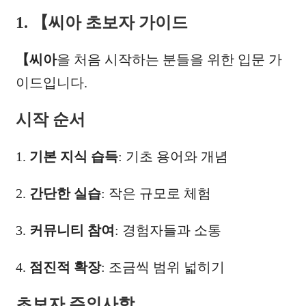
1. 【씨아 초보자 가이드
【씨아
을 처음 시작하는 분들을 위한 입문 가
이드입니다.
시작 순서
1.
기본 지식 습득
: 기초 용어와 개념
2.
간단한 실습
: 작은 규모로 체험
3.
커뮤니티 참여
: 경험자들과 소통
4.
점진적 확장
: 조금씩 범위 넓히기
초보자 주의사항