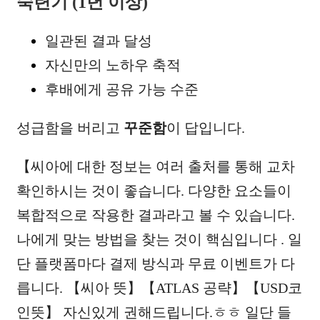
숙련기 (1년 이상)
일관된 결과 달성
자신만의 노하우 축적
후배에게 공유 가능 수준
성급함을 버리고
꾸준함
이 답입니다.
【씨아에 대한 정보는 여러 출처를 통해 교차
확인하시는 것이 좋습니다. 다양한 요소들이
복합적으로 작용한 결과라고 볼 수 있습니다.
나에게 맞는 방법을 찾는 것이 핵심입니다 . 일
단 플랫폼마다 결제 방식과 무료 이벤트가 다
릅니다. 【씨아 뜻】【ATLAS 공략】【USD코
인뜻】 자신있게 권해드립니다.ㅎㅎ 일단 들