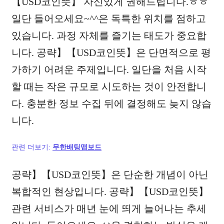
【USD코인뜻】 자신있게 권해드립니다.ㅎㅎ
일단 들어오세요~^^은 독특한 위치를 점하고
있습니다. 과정 자체를 즐기는 태도가 중요합
니다. 공략】【USD코인뜻】은 단면적으로 평
가하기 어려운 주제입니다. 일단을 처음 시작
할 때는 작은 규모로 시도하는 것이 안전합니
다. 충분한 정보 수집 뒤에 결정해도 늦지 않습
니다.
관련 더보기:
무한배팅맵보드
공략】【USD코인뜻】은 단순한 개념이 아닌
복합적인 현상입니다. 공략】【USD코인뜻】
관련 서비스가 매년 눈에 띄게 늘어나는 추세