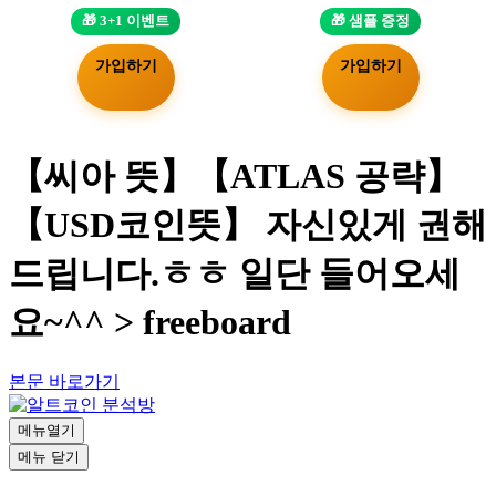
🎁 3+1 이벤트
🎁 샘플 증정
가입하기
가입하기
【씨아 뜻】【ATLAS 공략】
【USD코인뜻】 자신있게 권해
드립니다.ㅎㅎ 일단 들어오세
요~^^ > freeboard
본문 바로가기
메뉴열기
메뉴 닫기