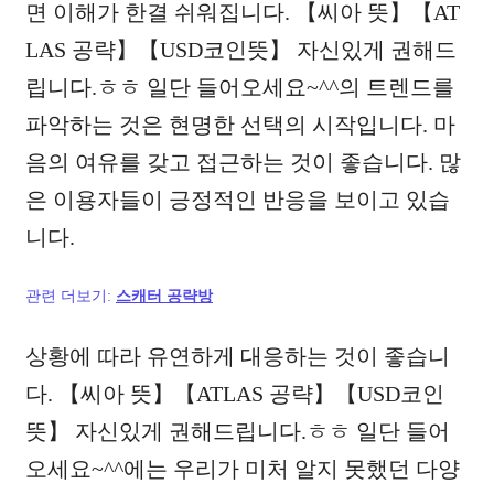
면 이해가 한결 쉬워집니다. 【씨아 뜻】【AT
LAS 공략】【USD코인뜻】 자신있게 권해드
립니다.ㅎㅎ 일단 들어오세요~^^의 트렌드를
파악하는 것은 현명한 선택의 시작입니다. 마
음의 여유를 갖고 접근하는 것이 좋습니다. 많
은 이용자들이 긍정적인 반응을 보이고 있습
니다.
관련 더보기:
스캐터 공략방
상황에 따라 유연하게 대응하는 것이 좋습니
다. 【씨아 뜻】【ATLAS 공략】【USD코인
뜻】 자신있게 권해드립니다.ㅎㅎ 일단 들어
오세요~^^에는 우리가 미처 알지 못했던 다양