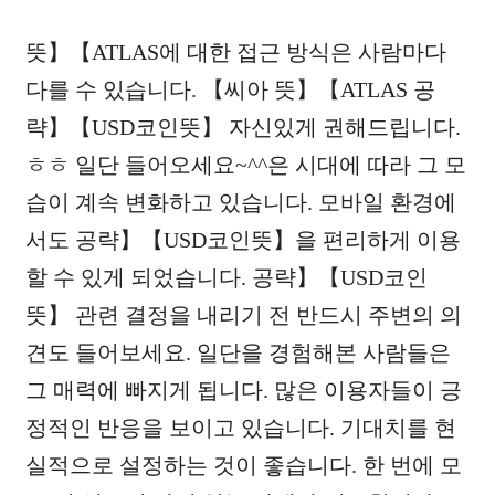
뜻】【ATLAS에 대한 접근 방식은 사람마다
다를 수 있습니다. 【씨아 뜻】【ATLAS 공
략】【USD코인뜻】 자신있게 권해드립니다.
ㅎㅎ 일단 들어오세요~^^은 시대에 따라 그 모
습이 계속 변화하고 있습니다. 모바일 환경에
서도 공략】【USD코인뜻】을 편리하게 이용
할 수 있게 되었습니다. 공략】【USD코인
뜻】 관련 결정을 내리기 전 반드시 주변의 의
견도 들어보세요. 일단을 경험해본 사람들은
그 매력에 빠지게 됩니다. 많은 이용자들이 긍
정적인 반응을 보이고 있습니다. 기대치를 현
실적으로 설정하는 것이 좋습니다. 한 번에 모