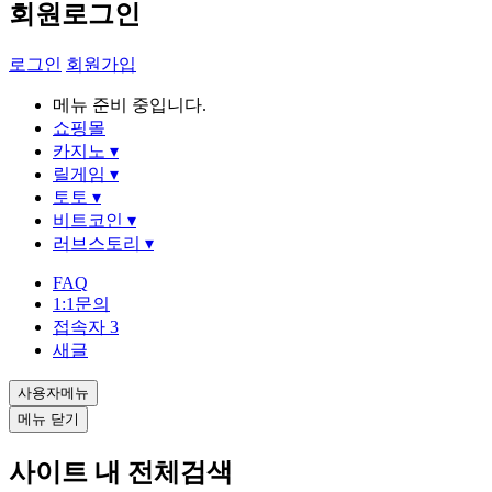
회원로그인
로그인
회원가입
메뉴 준비 중입니다.
쇼핑몰
카지노 ▾
릴게임 ▾
토토 ▾
비트코인 ▾
러브스토리 ▾
FAQ
1:1문의
접속자
3
새글
사용자메뉴
메뉴 닫기
사이트 내 전체검색