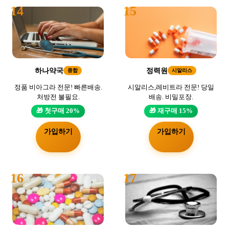
14
15
하나약국
정력원
종합
시알리스
정품 비아그라 전문! 빠른배송.
시알리스,레비트라 전문! 당일
처방전 불필요.
배송. 비밀포장.
🎁 첫구매 20%
🎁 재구매 15%
가입하기
가입하기
16
17