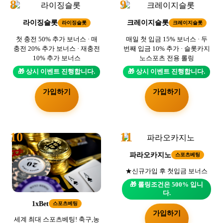
8
9
라이징슬롯
크레이지슬롯
라이징슬롯
크레이지슬롯
첫 충전 50% 추가 보너스 · 매
매일 첫 입금 15% 보너스 · 두
충전 20% 추가 보너스 · 재충전
번째 입금 10% 추가 · 슬롯카지
10% 추가 보너스
노스포츠 전용 롤링
🎁 상시 이벤트 진행합니다.
🎁 상시 이벤트 진행합니다.
가입하기
가입하기
10
11
파라오카지노
스포츠베팅
★신규가입 후 첫입금 보너스
🎁 롤링조건은 500% 입니
다.
1xBet
스포츠베팅
가입하기
세계 최대 스포츠베팅! 축구,농