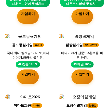
다운로드없이 무설치!!!
다운로드없이 무설치!!!
가입하기
가입하기
2
3
골드몽릴게임
릴짱릴게임
릴게임
바다이야기
국내 최대 릴게임! 야마토,바다
바다이야기 전문! 고환수율. 빠
이야기,황금성 올인원.
른 환전.
🎁 첫충 100%
🎁 매일 10%
가입하기
가입하기
4
5
야마토2026
오징어릴게임
야마토
황금성