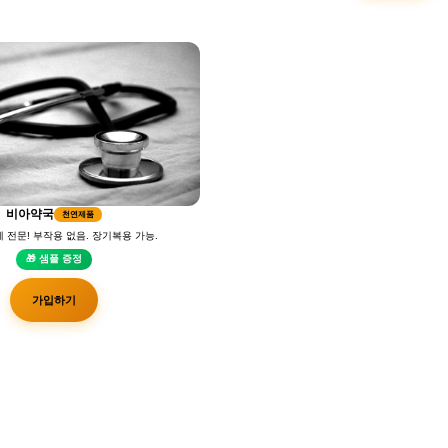
비아약국
천연제품
 전문! 부작용 없음. 장기복용 가능.
🎁 샘플 증정
가입하기