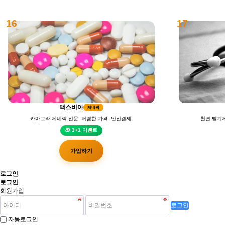
16
17
맥스비아
제네릭
카마그라,제네릭 전문! 저렴한 가격. 안전결제.
천연 발기제
🎁 3+1 이벤트
가입하기
로그인
로그인
회원가입
로그인
자동로그인