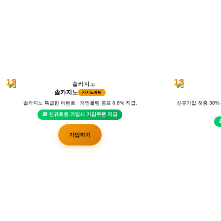
12
13
솔카지노
카지노베팅
솔카지노 특별한 이벤트 · 개인롤링 콤프 0.6% 지급.
신규가입 첫충 30% 
🎁 신규회원 가입시 가입쿠폰 지급
가입하기