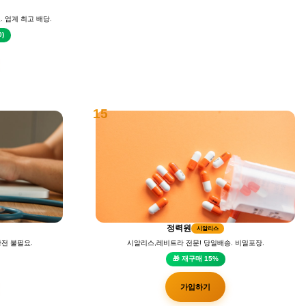
 업계 최고 배당.
)
15
정력원
시알리스
방전 불필요.
시알리스,레비트라 전문! 당일배송. 비밀포장.
🎁 재구매 15%
가입하기