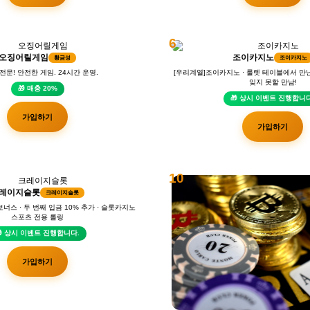
6
오징어릴게임
조이카지노
황금성
조이카지노
전문! 안전한 게임. 24시간 운영.
[우리계열]조이카지노 · 룰렛 테이블에서 만
잊지 못할 만남!
🎁 매충 20%
🎁 상시 이벤트 진행합니다
가입하기
가입하기
10
레이지슬롯
크레이지슬롯
보너스 · 두 번째 입금 10% 추가 · 슬롯카지노
스포츠 전용 롤링
🎁 상시 이벤트 진행합니다.
가입하기