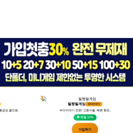
3
릴짱릴게임
바다이야기
황금성 올인원.
바다이야기 전문! 고환수율. 빠른 환전.
🎁 매일 10%
가입하기