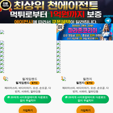
0
1
릴게임랜드
릴천지
릴게임
릴게임
체리마스터, 바다이야기, 오션, 손오공, 다
체리마스터, 바다이야기, 오션, 손오공, 다
빈치, 사파리, 알라딘등
빈치, 사파리, 알라딘등
🎁 20여개 사이트업데이트 다운로드
🎁 20여개 사이트업데이트 다운로드
없이 무설치!!!
없이 무설치!!!
가입하기
가입하기