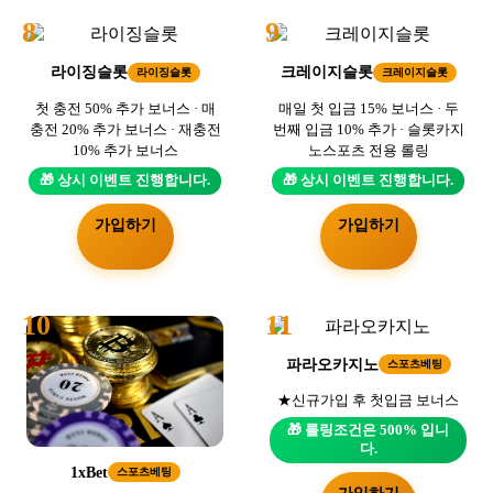
8
9
라이징슬롯
크레이지슬롯
라이징슬롯
크레이지슬롯
첫 충전 50% 추가 보너스 · 매
매일 첫 입금 15% 보너스 · 두
충전 20% 추가 보너스 · 재충전
번째 입금 10% 추가 · 슬롯카지
10% 추가 보너스
노스포츠 전용 롤링
🎁 상시 이벤트 진행합니다.
🎁 상시 이벤트 진행합니다.
가입하기
가입하기
10
11
파라오카지노
스포츠베팅
★신규가입 후 첫입금 보너스
🎁 롤링조건은 500% 입니
다.
1xBet
스포츠베팅