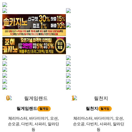
0
1
릴게임랜드
릴천지
릴게임
릴게임
체리마스터, 바다이야기, 오션,
체리마스터, 바다이야기, 오션,
손오공, 다빈치, 사파리, 알라딘
손오공, 다빈치, 사파리, 알라딘
등
등