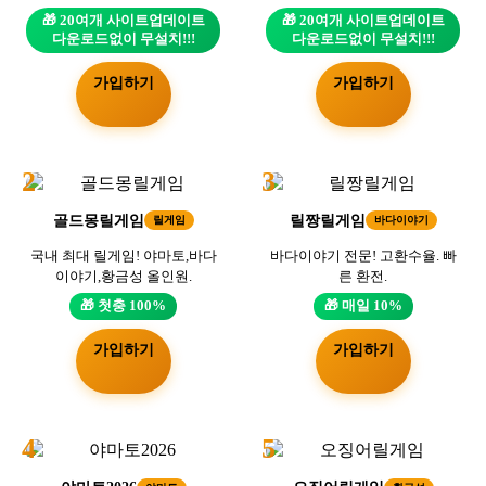
🎁 20여개 사이트업데이트
🎁 20여개 사이트업데이트
다운로드없이 무설치!!!
다운로드없이 무설치!!!
가입하기
가입하기
2
3
골드몽릴게임
릴짱릴게임
릴게임
바다이야기
국내 최대 릴게임! 야마토,바다
바다이야기 전문! 고환수율. 빠
이야기,황금성 올인원.
른 환전.
🎁 첫충 100%
🎁 매일 10%
가입하기
가입하기
4
5