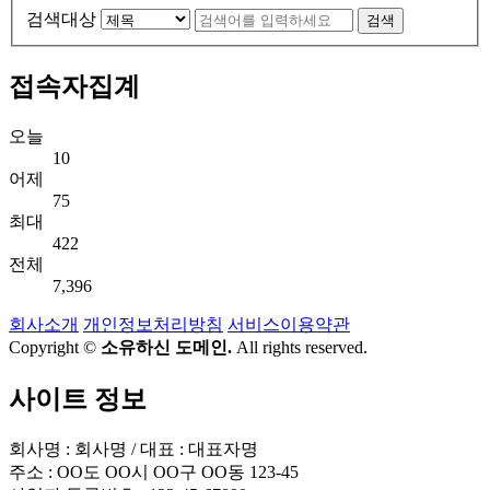
검색대상
검색
접속자집계
오늘
10
어제
75
최대
422
전체
7,396
회사소개
개인정보처리방침
서비스이용약관
Copyright ©
소유하신 도메인.
All rights reserved.
사이트 정보
회사명 : 회사명 / 대표 : 대표자명
주소 : OO도 OO시 OO구 OO동 123-45