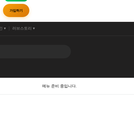
가입하기
 ▾
러브스토리 ▾
메뉴 준비 중입니다.