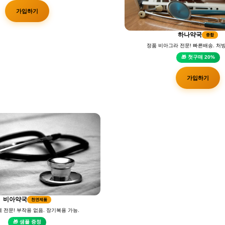
가입하기
하나약국
종합
정품 비아그라 전문! 빠른배송. 처
🎁 첫구매 20%
가입하기
비아약국
천연제품
 전문! 부작용 없음. 장기복용 가능.
🎁 샘플 증정