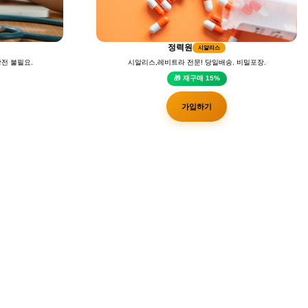
정력원
시알리스
방전 불필요.
시알리스,레비트라 전문! 당일배송. 비밀포장.
🎁 재구매 15%
가입하기