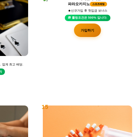
파라오카지노
스포츠베팅
★신규가입 후 첫입금 보너스
🎁 롤링조건은 500% 입니다.
가입하기
 업계 최고 배당.
)
15