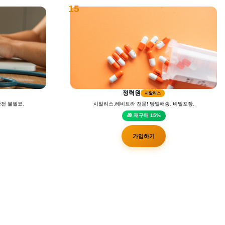
15
정력원
시알리스
방전 불필요.
시알리스,레비트라 전문! 당일배송. 비밀포장.
🎁 재구매 15%
가입하기