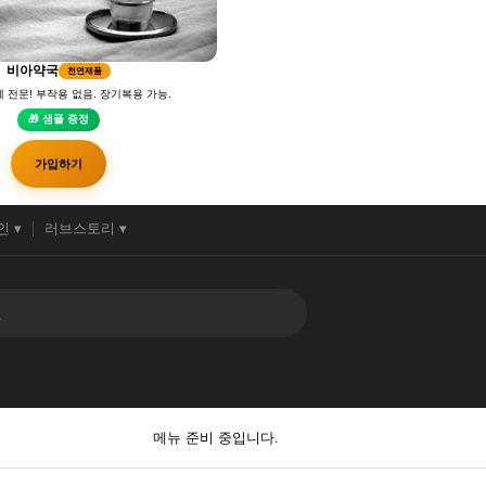
비아약국
천연제품
 전문! 부작용 없음. 장기복용 가능.
🎁 샘플 증정
가입하기
 ▾
러브스토리 ▾
메뉴 준비 중입니다.