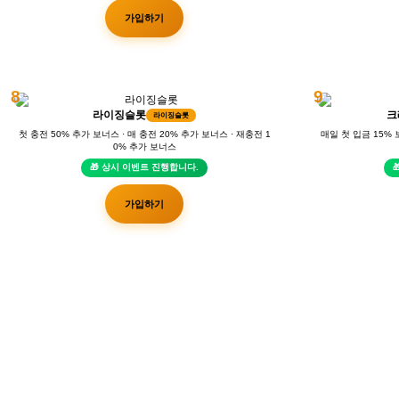
가입하기
8
9
라이징슬롯
크
라이징슬롯
첫 충전 50% 추가 보너스 · 매 충전 20% 추가 보너스 · 재충전 1
매일 첫 입금 15% 
0% 추가 보너스
🎁 상시 이벤트 진행합니다.
가입하기