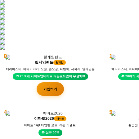
0
1
릴게임랜드
릴게임
체리마스터, 바다이야기, 오션, 손오공, 다빈치, 사파리, 알라딘등
체리마스터, 바다이야
🎁 20여개 사이트업데이트 다운로드없이 무설치!!!
🎁 20여개
가입하기
4
5
야마토2026
야마토
야마토 1위! 다양한 모드. 잭팟 이벤트.
황금성 
🎁 신규 50%