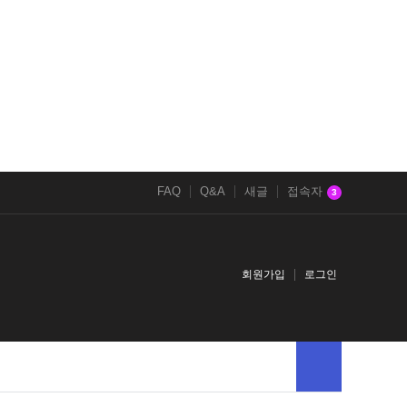
FAQ
Q&A
새글
접속자
3
회원가입
로그인