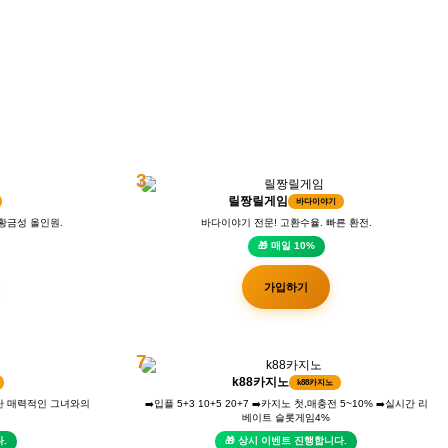
3
릴짱릴게임
바다이야기
황금성 올인원.
바다이야기 전문! 고환수율. 빠른 환전.
🎁 매일 10%
가입하기
7
k88카지노
k88카지노
난 매력적인 그녀와의
➡️입플 5+3 10+5 20+7 ➡️카지노 첫,매충전 5~10% ➡️실시간 리
베이트 슬롯게임4%
.
🎁 상시 이벤트 진행합니다.