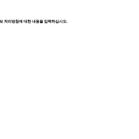
보 처리방침에 대한 내용을 입력하십시오.