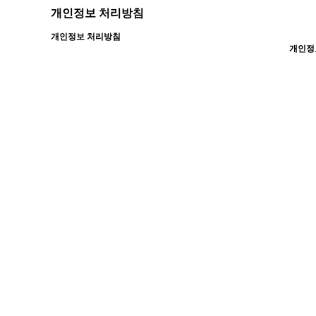
개인정보 처리방침
개인정보 처리방침
개인정