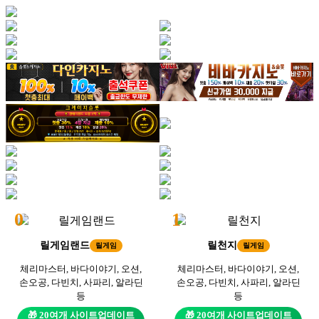
0
1
릴게임랜드
릴천지
릴게임
릴게임
체리마스터, 바다이야기, 오션,
체리마스터, 바다이야기, 오션,
손오공, 다빈치, 사파리, 알라딘
손오공, 다빈치, 사파리, 알라딘
등
등
🎁 20여개 사이트업데이트
🎁 20여개 사이트업데이트