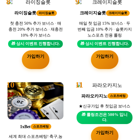
8
9
라이징슬롯
크레이지슬롯
라이징슬롯
크레이지슬롯
첫 충전 50% 추가 보너스 · 매
매일 첫 입금 15% 보너스 · 두
충전 20% 추가 보너스 · 재충전
번째 입금 10% 추가 · 슬롯카지
10% 추가 보너스
노스포츠 전용 롤링
🎁 상시 이벤트 진행합니다.
🎁 상시 이벤트 진행합니다.
가입하기
가입하기
10
11
파라오카지노
스포츠베팅
★신규가입 후 첫입금 보너스
🎁 롤링조건은 500% 입니
다.
1xBet
스포츠베팅
가입하기
세계 최대 스포츠베팅! 축구,농