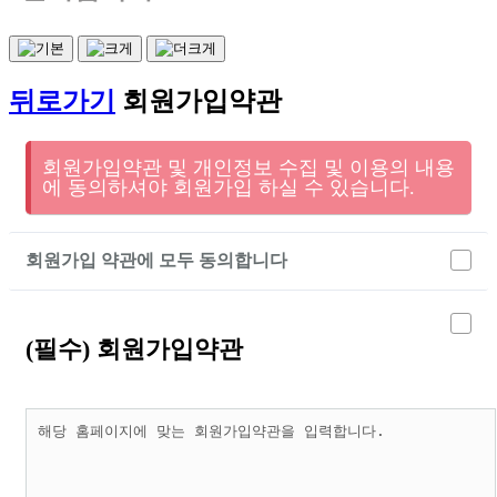
뒤로가기
회원가입약관
회원가입약관 및 개인정보 수집 및 이용의 내용
에 동의하셔야 회원가입 하실 수 있습니다.
회원가입 약관에 모두 동의합니다
(필수) 회원가입약관