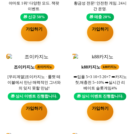
야마토 1위! 다양한 모드. 잭팟
황금성 전문! 안전한 게임. 24시
이벤트.
간 운영.
🎁 신규 50%
🎁 매충 20%
가입하기
가입하기
6
7
조이카지노
k88카지노
조이카지노
k88카지노
[우리계열]조이카지노 · 룰렛 테
➡️입플 5+3 10+5 20+7 ➡️카지노
이블에서 만난 매력적인 그녀와
첫,매충전 5~10% ➡️실시간 리
의 잊지 못할 만남!
베이트 슬롯게임4%
🎁 상시 이벤트 진행합니다.
🎁 상시 이벤트 진행합니다.
가입하기
가입하기