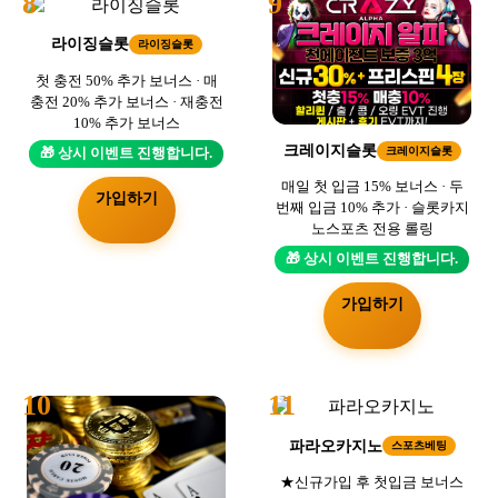
8
9
라이징슬롯
라이징슬롯
첫 충전 50% 추가 보너스 · 매
충전 20% 추가 보너스 · 재충전
10% 추가 보너스
크레이지슬롯
크레이지슬롯
🎁 상시 이벤트 진행합니다.
매일 첫 입금 15% 보너스 · 두
가입하기
번째 입금 10% 추가 · 슬롯카지
노스포츠 전용 롤링
🎁 상시 이벤트 진행합니다.
가입하기
10
11
파라오카지노
스포츠베팅
★신규가입 후 첫입금 보너스