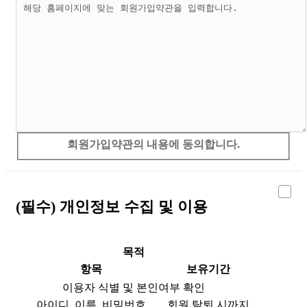
회원가입약관의 내용에 동의합니다.
(필수) 개인정보 수집 및 이용
목적
항목
보유기간
이용자 식별 및 본인여부 확인
아이디, 이름, 비밀번호
회원 탈퇴 시까지