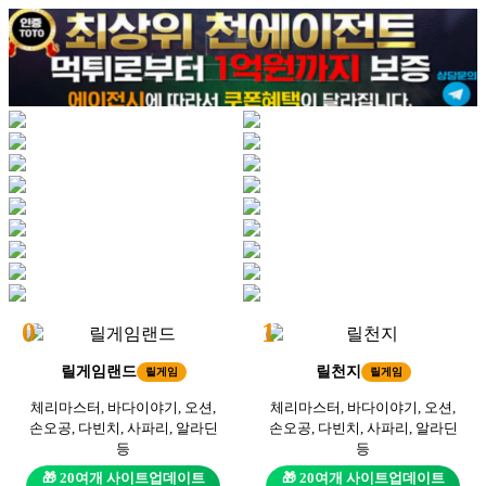
0
1
릴게임랜드
릴천지
릴게임
릴게임
체리마스터, 바다이야기, 오션,
체리마스터, 바다이야기, 오션,
손오공, 다빈치, 사파리, 알라딘
손오공, 다빈치, 사파리, 알라딘
등
등
🎁 20여개 사이트업데이트
🎁 20여개 사이트업데이트