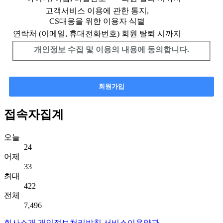
고객서비스 이용에 관한 통지,
CS대응을 위한 이용자 식별
연락처 (이메일, 휴대전화번호)
회원 탈퇴 시까지
개인정보 수집 및 이용의 내용에 동의합니다.
회원가입
접속자집계
오늘
24
어제
33
최대
422
전체
7,496
회사소개
개인정보처리방침
서비스이용약관