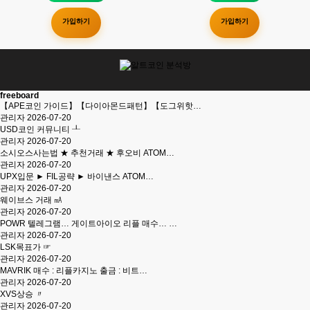
가입하기
가입하기
freeboard
【APE코인 가이드】【다이아몬드패턴】【도그위핫…
관리자
2026-07-20
USD코인 커뮤니티 ┸
관리자
2026-07-20
소시오스사는법 ★ 추천거래 ★ 후오비 ATOM…
관리자
2026-07-20
UPX입문 ► FIL공략 ► 바이낸스 ATOM…
관리자
2026-07-20
웨이브스 거래 ㎃
관리자
2026-07-20
POWR 텔레그램… 게이트아이오 리플 매수… …
관리자
2026-07-20
LSK목표가 ☞
관리자
2026-07-20
MAVRIK 매수 : 리플카지노 출금 : 비트…
관리자
2026-07-20
XVS상승 〃
관리자
2026-07-20