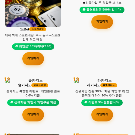
★신규가입 후 첫입금 보너스
🎁 롤링조건은 500% 입니다.
가입하기
1xBet
스포츠베팅
세계 최대 스포츠베팅! 축구,농구,e스포츠.
업계 최고 배당.
🎁 첫입금100%(최대€130)
가입하기
12
13
솔카지노
라카지노
카지노베팅
슬롯카지노
솔카지노 특별한 이벤트 · 개인롤링 콤프
신규가입 첫충 30% · 회원 가입 후 첫 입
0.6% 지급.
금액에 대하여 30% 추가 충전.
🎁 신규회원 가입시 가입쿠폰 지급
🎁 이벤트 5% 진행합니다.
가입하기
가입하기