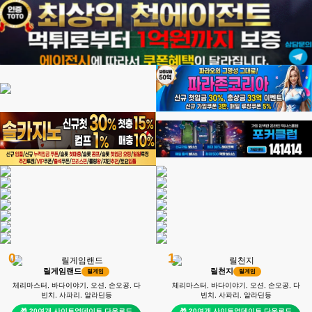
0
1
릴게임랜드
릴천지
릴게임
릴게임
체리마스터, 바다이야기, 오션, 손오공, 다
체리마스터, 바다이야기, 오션, 손오공, 다
빈치, 사파리, 알라딘등
빈치, 사파리, 알라딘등
🎁 20여개 사이트업데이트 다운로드
🎁 20여개 사이트업데이트 다운로드