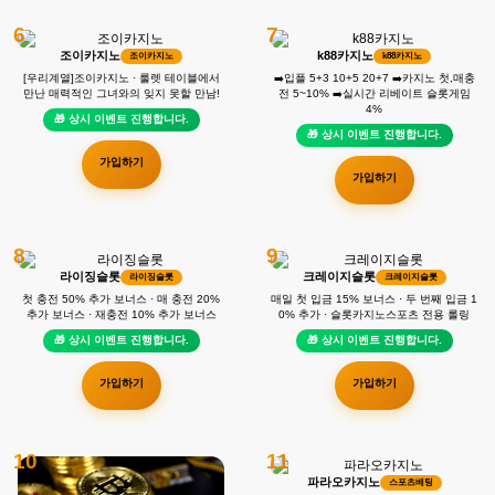
6
7
조이카지노
k88카지노
조이카지노
k88카지노
[우리계열]조이카지노 · 룰렛 테이블에서
➡️입플 5+3 10+5 20+7 ➡️카지노 첫,매충
만난 매력적인 그녀와의 잊지 못할 만남!
전 5~10% ➡️실시간 리베이트 슬롯게임
4%
🎁 상시 이벤트 진행합니다.
🎁 상시 이벤트 진행합니다.
가입하기
가입하기
8
9
라이징슬롯
크레이지슬롯
라이징슬롯
크레이지슬롯
첫 충전 50% 추가 보너스 · 매 충전 20%
매일 첫 입금 15% 보너스 · 두 번째 입금 1
추가 보너스 · 재충전 10% 추가 보너스
0% 추가 · 슬롯카지노스포츠 전용 롤링
🎁 상시 이벤트 진행합니다.
🎁 상시 이벤트 진행합니다.
가입하기
가입하기
10
11
파라오카지노
스포츠베팅