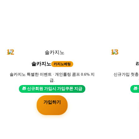
12
13
솔카지노
카지노베팅
솔카지노 특별한 이벤트 · 개인롤링 콤프 0.6% 지
신규가입 첫충 
급.
🎁 신규회원 가입시 가입쿠폰 지급

가입하기