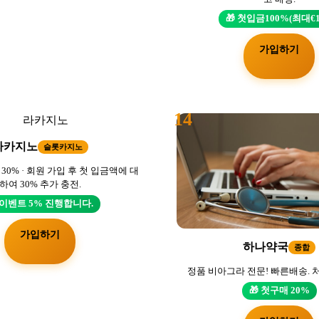
🎁 첫입금100%(최대€1
가입하기
14
라카지노
슬롯카지노
30% · 회원 가입 후 첫 입금액에 대
하여 30% 추가 충전.
 이벤트 5% 진행합니다.
가입하기
하나약국
종합
정품 비아그라 전문! 빠른배송. 
🎁 첫구매 20%