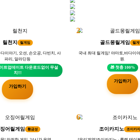
2
릴천지
골드몽릴게임
릴게임
릴게
다이야기, 오션, 손오공, 다빈치, 사
국내 최대 릴게임! 야마토,바다이
파리, 알라딘등
원.
 사이트업데이트 다운로드없이 무설
🎁 첫충 100%
치!!!
가입하기
가입하기
6
징어릴게임
조이카지노
황금성
조이카
문! 안전한 게임. 24시간 운영.
[우리계열]조이카지노 · 룰렛 테이